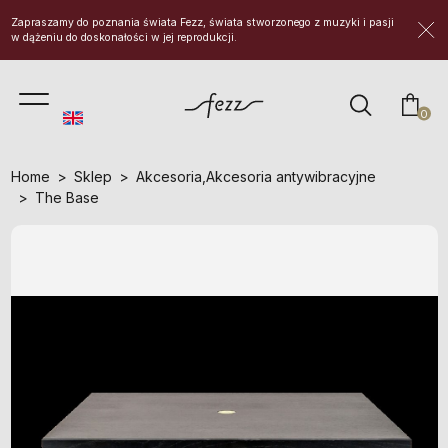
Zapraszamy do poznania świata Fezz, świata stworzonego z muzyki i pasji
w dążeniu do doskonałości w jej reprodukcji.
prod
0
Home
Sklep
Akcesoria
,
Akcesoria antywibracyjne
The Base