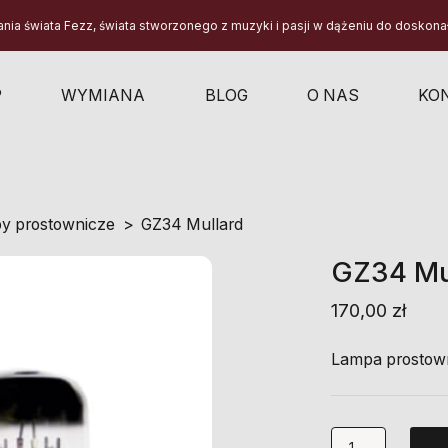
a świata Fezz, świata stworzonego z muzyki i pasji w dążeniu do doskonało
P
WYMIANA
BLOG
O NAS
KO
y prostownicze
GZ34 Mullard
GZ34 Mu
170,00
zł
Lampa prostown
ilość