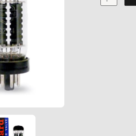
GZ34
Mullard