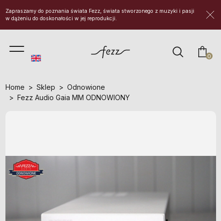
Zapraszamy do poznania świata Fezz, świata stworzonego z muzyki i pasji
w dążeniu do doskonałości w jej reprodukcji.
prod
0
Home
Sklep
Odnowione
Fezz Audio Gaia MM ODNOWIONY