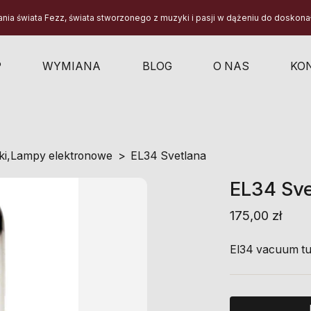
a świata Fezz, świata stworzonego z muzyki i pasji w dążeniu do doskonało
P
WYMIANA
BLOG
O NAS
KO
ki
,
Lampy elektronowe
EL34 Svetlana
EL34 Sve
175,00
zł
El34 vacuum tu