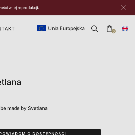
ści w jej reprodukcji.
Unia Europejska
NTAKT
produktów w
0
tlana
be made by Svetlana