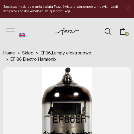
Zapraszamy do poznania świata Fezz, świata stworzonego z muzyki i pasji
w dążeniu do doskonałości w jej reprodukcji.
prod
0
Home
Sklep
EF86
,
Lampy elektronowe
EF 86 Electro Harmonix