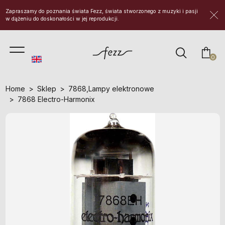
Zapraszamy do poznania świata Fezz, świata stworzonego z muzyki i pasji
w dążeniu do doskonałości w jej reprodukcji.
prod
0
Home
Sklep
7868
,
Lampy elektronowe
7868 Electro-Harmonix