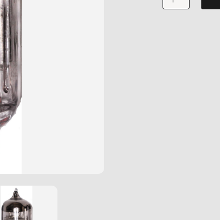
6Ż1P-
EW
NOS