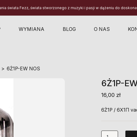
a świata Fezz, świata stworzonego z muzyki i pasji w dążeniu do doskonało
P
WYMIANA
BLOG
O NAS
KO
6Ż1P-EW NOS
6Ż1P-E
16,00
zł
6Ż1P / 6X1П va
ilość