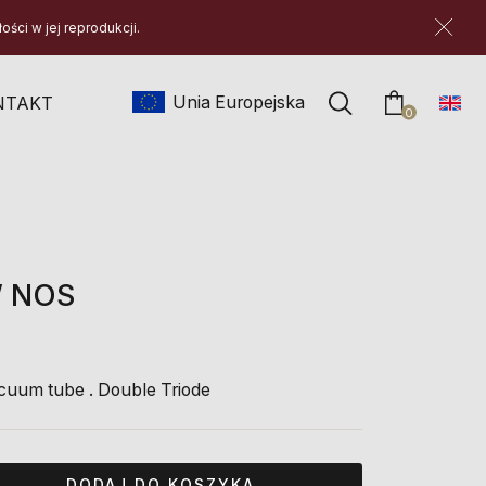
ści w jej reprodukcji.
Unia Europejska
NTAKT
produktów w
0
W NOS
cuum tube . Double Triode
DODAJ DO KOSZYKA