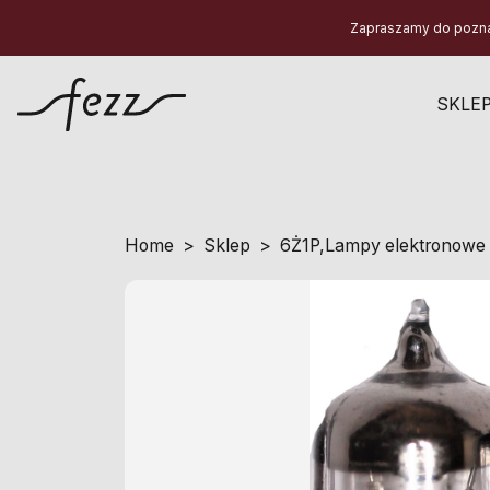
Zapraszamy do poznani
SKLE
Home
Sklep
6Ż1P
,
Lampy elektronowe