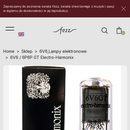
Zapraszamy do poznania świata Fezz, świata stworzonego z muzyki i pasji
w dążeniu do doskonałości w jej reprodukcji.
prod
0
Home
Sklep
6V6
,
Lampy elektronowe
6V6 / 6P6P GT Electro-Harmonix