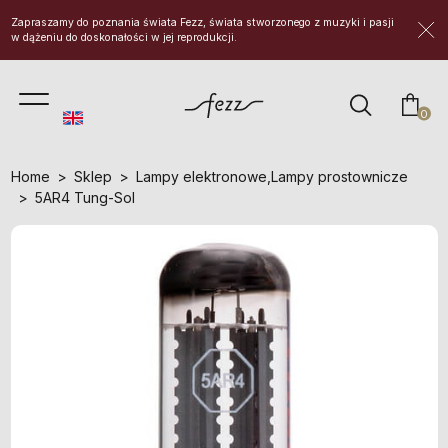
Zapraszamy do poznania świata Fezz, świata stworzonego z muzyki i pasji
w dążeniu do doskonałości w jej reprodukcji.
prod
0
Home
Sklep
Lampy elektronowe
,
Lampy prostownicze
5AR4 Tung-Sol