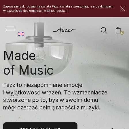
Zapraszamy do poznania świata Fezz, świata stworzonego z muzyki i pasji
w dążeniu do doskonałości w jej reprodukcji.
prod
0
Made
of Music
Fezz to niezapomniane emocje
i wyjątkowość wrażeń. To wzmacniacze
stworzone po to, byś w swoim domu
mógł czerpać pełnię radości z muzyki.